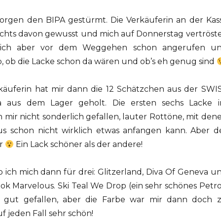
orgen den BIPA gestürmt. Die Verkäuferin an der Kas
nichts davon gewusst und mich auf Donnerstag vertröste
 ich aber vor dem Weggehen schon angerufen u
, ob die Lacke schon da wären und ob’s eh genug sind
käuferin hat mir dann die 12 Schätzchen aus der SWI
ra aus dem Lager geholt. Die ersten sechs Lacke 
 mir nicht sonderlich gefallen, lauter Rottöne, mit den
us schon nicht wirklich etwas anfangen kann. Aber d
er
Ein Lack schöner als der andere!
 ich mich dann für drei: Glitzerland, Diva Of Geneva u
ook Marvelous. Ski Teal We Drop (ein sehr schönes Petro
 gut gefallen, aber die Farbe war mir dann doch 
uf jeden Fall sehr schön!