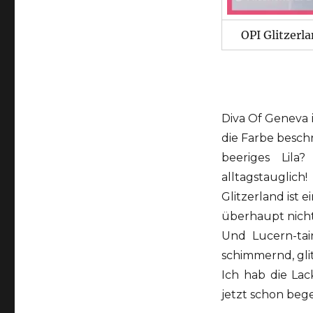
OPI Glitzerl
Diva Of Geneva i
die Farbe beschre
beeriges Lil
alltagstauglich!
Glitzerland ist 
überhaupt nicht
Und Lucern-tai
schimmernd, gli
Ich hab die La
jetzt schon bege