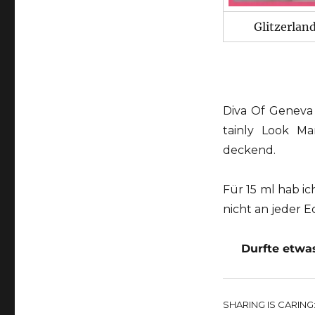
Glitzerlan
Diva Of Geneva 
tainly Look Ma
deckend.
Für 15 ml hab ic
nicht an jeder 
Durfte etwas
SHARING IS CARING