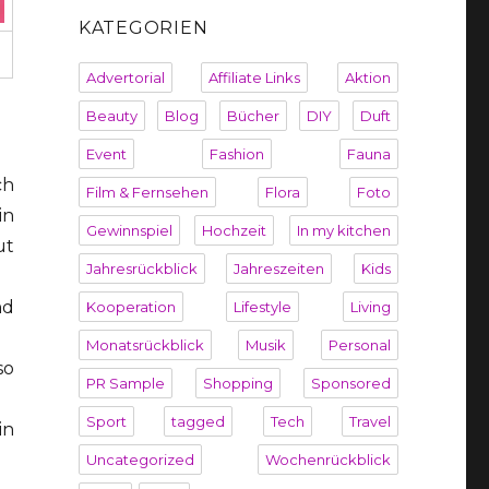
KATEGORIEN
Advertorial
Affiliate Links
Aktion
Beauty
Blog
Bücher
DIY
Duft
Event
Fashion
Fauna
ch
Film & Fernsehen
Flora
Foto
in
Gewinnspiel
Hochzeit
In my kitchen
ut
Jahresrückblick
Jahreszeiten
Kids
nd
Kooperation
Lifestyle
Living
Monatsrückblick
Musik
Personal
so
PR Sample
Shopping
Sponsored
Sport
tagged
Tech
Travel
in
Uncategorized
Wochenrückblick