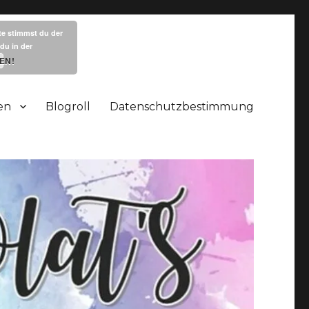
te stimmst du der
du in der
EN!
en
Blogroll
Datenschutzbestimmung