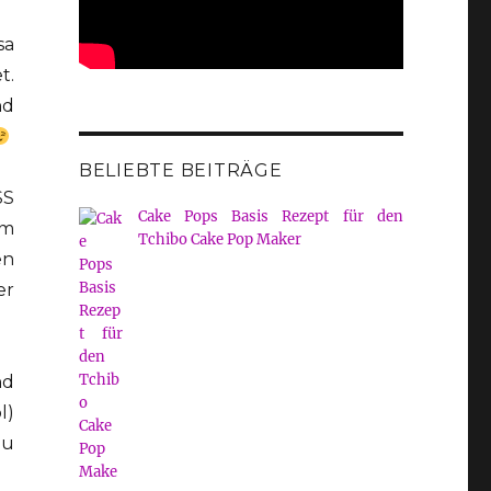
sa
t.
nd
BELIEBTE BEITRÄGE
SS
Cake Pops Basis Rezept für den
im
Tchibo Cake Pop Maker
en
er
nd
l)
zu