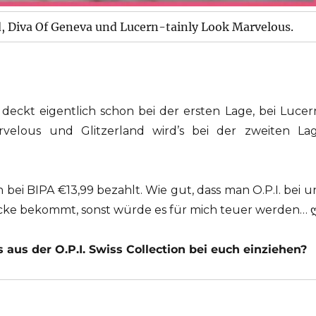
d, Diva Of Geneva und Lucern-tainly Look Marvelous.
deckt eigentlich schon bei der ersten Lage, bei Lucer
rvelous und Glitzerland wird’s bei der zweiten La
h bei BIPA €13,99 bezahlt. Wie gut, dass man O.P.I. bei u
Ecke bekommt, sonst würde es für mich teuer werden… 
 aus der O.P.I. Swiss Collection bei euch einziehen?
: