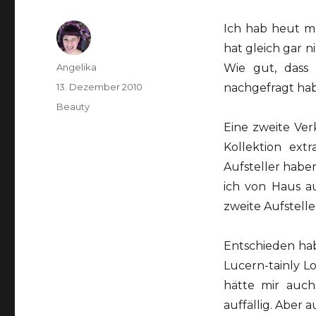
Ich hab heut m
hat gleich gar 
Autor
Angelika
Wie gut, dass
Veröffentlicht
13. Dezember 2010
nachgefragt hab
am
Kategorien
Beauty
Eine zweite Ver
Kollektion ext
Aufsteller haben
ich von Haus a
zweite Aufstell
Entschieden hab
Lucern-tainly L
hätte mir auch
auffällig. Aber a