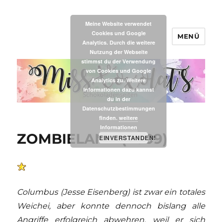
Meine Website verwendet
Cookies und Google
MENÜ
MissXoxolat's
Analytics. Durch die weitere
Nutzung der Webseite
stimmst du der Verwendung
von Cookies und Google
Analytics zu. Weitere
Informationen dazu kannst
du in der
Datenschutzbestimmungen
finden.
weitere
Informationen
ZOMBIELAND (2009)
EINVERSTANDEN!
Columbus (Jesse Eisenberg) ist zwar ein totales
Weichei, aber konnte dennoch bislang alle
Angriffe erfolgreich abwehren, weil er sich