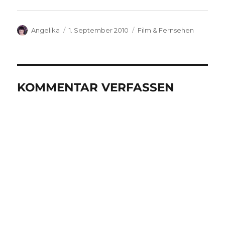
Autor
Veröffentlicht
Kategorien
Angelika
1. September 2010
Film & Fernsehen
am
KOMMENTAR VERFASSEN