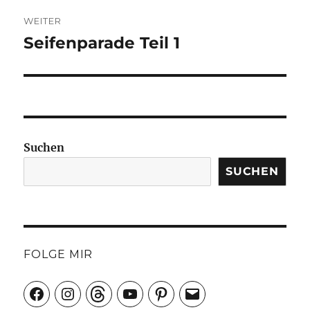
WEITER
Seifenparade Teil 1
Nächster
Beitrag:
Suchen
SUCHEN
FOLGE MIR
Facebook
Instagram
Threads
YouTube
Pinterest
E-
Mail